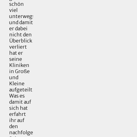
schön
viel
unterwegs,
und damit
er dabei
nicht den
Überblick
verliert
hat er
seine
Kliniken
in Große
und
Kleine
aufgeteilt.
Was es
damit auf
sich hat
erfahrt
ihr auf
den
nachfolgenden