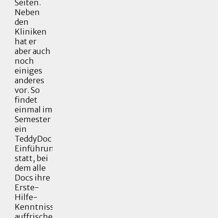
Seiten.
Neben
den
Kliniken
hat er
aber auch
noch
einiges
anderes
vor. So
findet
einmal im
Semester
ein
TeddyDoc
Einführungsseminar
statt, bei
dem alle
Docs ihre
Erste-
Hilfe-
Kenntnisse
auffrischen,